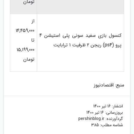
تومان
از
14,459,000
کنسول بازی سفید سونی پلی استیشن 4
تا
پرو (ps4) ریجن 2 ظرفیت 1 ترابایت
15,199,000
تومان
منبع: اقتصادنیوز
انتشار:
16 تیر 1400
بروزرسانی:
16 تیر 1400
گردآورنده:
pershinblog.ir
شناسه مطلب: 385