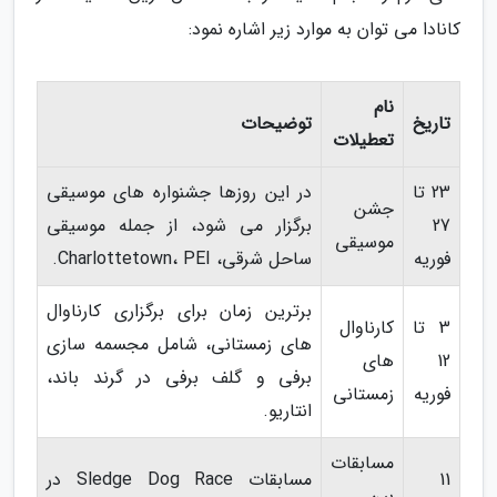
کانادا می توان به موارد زیر اشاره نمود:
نام
تاریخ
توضیحات
تعطیلات
23 تا
در این روزها جشنواره های موسیقی
جشن
27
برگزار می شود، از جمله موسیقی
موسیقی
فوریه
ساحل شرقی، Charlottetown، PEI.
برترین زمان برای برگزاری کارناوال
3 تا
کارناوال
های زمستانی، شامل مجسمه سازی
12
های
برفی و گلف برفی در گرند باند،
فوریه
زمستانی
انتاریو.
مسابقات
11
مسابقات Sledge Dog Race در
بین