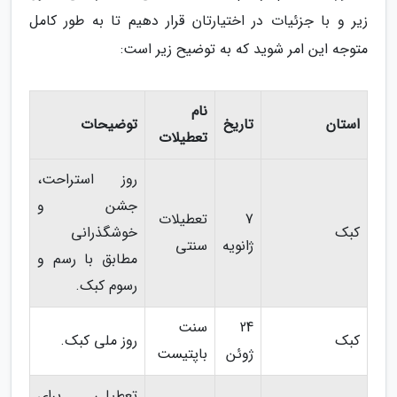
زیر و با جزئیات در اختیارتان قرار دهیم تا به طور کامل
متوجه این امر شوید که به توضیح زیر است:
نام
استان
تاریخ
توضیحات
تعطیلات
روز استراحت،
جشن و
7
تعطیلات
کبک
خوشگذرانی
ژانویه
سنتی
مطابق با رسم و
رسوم کبک.
24
سنت
کبک
روز ملی کبک.
ژوئن
باپتیست
تعطیلی برای