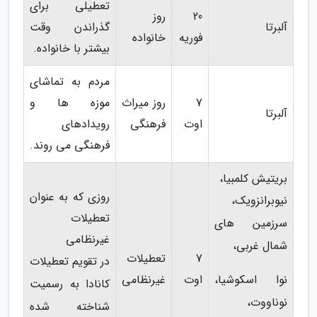
تعطیلی برای
20
روز
آلبرتا
گذراندن وقت
فوریه
خانواده
بیشتر با خانواده.
مردم به تماشای
7
روز میراث
موزه ها و
آلبرتا
اوت
فرهنگی
رویدادهای
فرهنگی می روند.
بریتیش کلمبیا،
روزی که به عنوان
نیوبرانزویک،
تعطیلات
سرزمین های
غیرنظامی
شمال غربی،
7
تعطیلات
در تقویم تعطیلات
نوا اسکوشیا،
اوت
غیرنظامی
کانادا به رسمیت
نوناووت،
شناخته شده