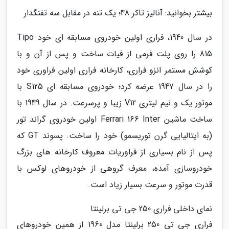
بیشتر بخوانید: آنالیز تاکر 48؛ یک تنه در مقابل سه تفنگدار
در سال 1940، فراری اولین خودروی مسابقه ای خود Tipo
815 را روی پلت فرمی از فیات ساخت و پس از آن و با
کوشش مستمر انزو فراری، کارخانه فراری اولین فراوری خود
را در سال 1947 عرضه کرد؛ خودروی مسابقه ای S125 با
موتور یک و نیم لیتری V12 زیبا و پرسرعت. در سال 1949 با
ساخت ماشین Ferrari 166 Inter اولین خودروی گراند تور
(به ایتالیایی گرن توریسمو) خود را ساخت. پسوند GT که
پس از نام بسیاری از فراوریات معروف کارخانه های بزرگ
خودروسازی آمده، معرف گروهی از خودروهای لوکس با
قدرت موتور و سرعت بسیار زیاد است.
نمای داخلی فراری 250 جی تی برلینتا
فراری جی تی 250 برلینتا مدل 1960 از همین خودروهای