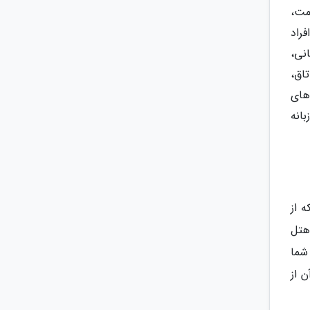
مت،
فراد
نی،
اق،
های
انه
 از
هتل
شما
 از