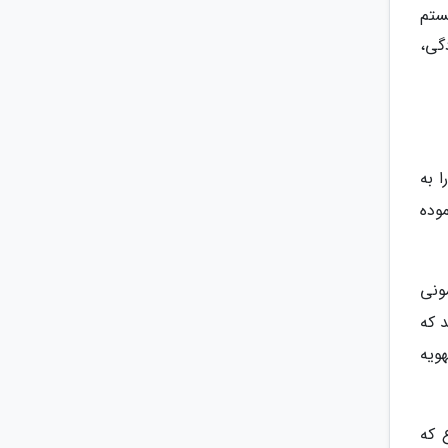
ستم
گی،
 به
وده
ونی
 که
ویه
 که