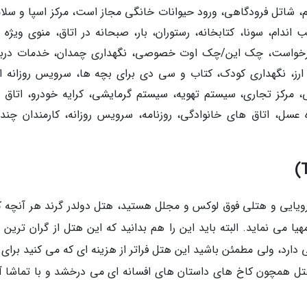
م، شاتل فرودگاهی، ورود حیوانات خانگی مجاز است، مرکز اسپا و سلا
اندام، سونا، کتابخانه، رستوران، بار، صبحانه در اتاق، منوی ویژه ا
درخواست، چک این/چک اوت خصوصی، نگهداری چمدان، خدمات دربا
 ارز، نگهداری کودک، کتاب و سی دی برای بچه ها، سرویس روزانه ات
کز تجاری، سیستم تهویه، سیستم گرمایشی، کرایه خودرو، اتاق 
سل، اتاق های خانوادگی، روزنامه، سرویس روزانه، کارمندان چندزب
یایی و هتلی فوق لوکس و مجلل هستید، هتل دولدر گرند هر آنچه که
ا می نماید. البته باید این را هم بدانید که این هتل از گران ترین 
دارد، ولی مطمئن باشید این هتل فراتر از هزینه ای که می کنید برای 
تل همچون کاخ های داستان های افسانه ای می درخشد و با تماشا آن