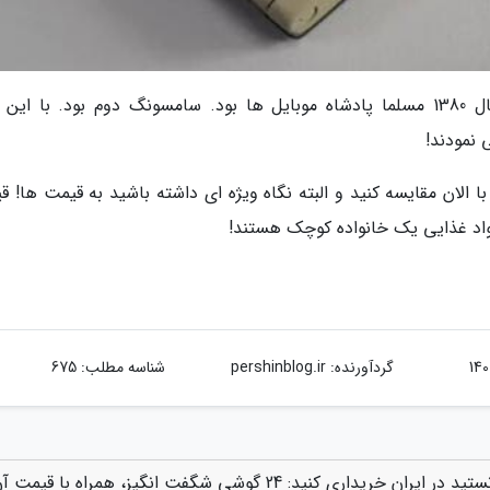
چقدر این سال ها چهره فناوری دگرگون شده. سال 1380 مسلما پادشاه موبایل ها بود. سامسونگ دوم بود. با ا
نمودند!
الان مقایسه کنید و البته نگاه ویژه ای داشته باشید به قیمت ها! ق
مواد غذایی یک خانواده کوچک هستند!
گردآورنده:
pershinblog.ir
شناسه مطلب: 675
به "برترین گوشی هایی که دی ماه سال 1380 می توانستید در ایران خریداری کنید: 24 گوشی شگفت انگیز، همراه با قیمت