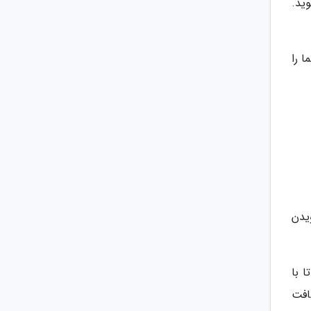
وید.
ا را
یدن
 با
اید مسافت