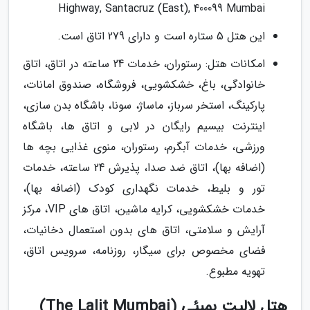
Highway, Santacruz (East), 400099 Mumbai
این هتل 5 ستاره است و دارای 279 اتاق است.
امکانات هتل: رستوران، خدمات 24 ساعته در اتاق، اتاق
خانوادگی، باغ، خشکشویی، فروشگاه، صندوق امانات،
پارکینگ، استخر سرباز، ماساژ، سونا، باشگاه بدن سازی،
اینترنت بیسیم رایگان در لابی و اتاق ها، باشگاه
ورزشی، خدمات آبگرم، رستوران، منوی غذایی بچه ها
(اضافه بها)، اتاق ضد صدا، پذیرش 24 ساعته، خدمات
تور و بلیط، خدمات نگهداری کودک (اضافه بها)،
خدمات خشکشویی، کرایه ماشین، اتاق های VIP، مرکز
آرایش و سلامتی، اتاق های بدون استعمال دخانیات،
فضای مخصوص برای سیگار، روزنامه، سرویس اتاق،
تهویه مطبوع.
هتل لالیت بمبئی (The Lalit Mumbai)