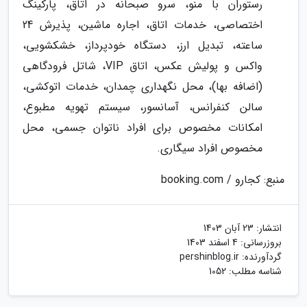
رستوران با منو، سرو صبحانه در اتاق، پارکینگ
اختصاصی، خدمات اتاق، اجاره ماشین، پذیرش 24
ساعته، تبدیل ارز، دستگاه خودپرداز، خشکشویی،
واکس و پولیش عکس، اتاق VIP، شاتل فرودگاهی
(اضافه بها)، محل نگهداری چمدان، خدمات اتوکشی،
سالن کنفرانس، آسانسور، سیستم تهویه مطبوع،
امکانات مخصوص برای افراد ناتوان جسمی، محل
مخصوص افراد سیگاری.
منبع: کجارو / booking.com
انتشار:
23 آبان 1403
بروزرسانی:
4 اسفند 1403
گردآورنده:
pershinblog.ir
شناسه مطلب: 1052