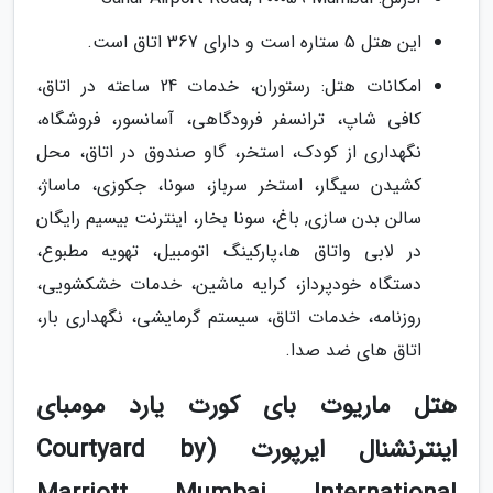
این هتل 5 ستاره است و دارای 367 اتاق است.
امکانات هتل: رستوران، خدمات 24 ساعته در اتاق،
کافی شاپ، ترانسفر فرودگاهی، آسانسور، فروشگاه،
نگهداری از کودک، استخر، گاو صندوق در اتاق، محل
کشیدن سیگار، استخر سرباز، سونا، جکوزی، ماساژ،
سالن بدن سازی, باغ، سونا بخار، اینترنت بیسیم رایگان
در لابی واتاق ها،پارکینگ اتومبیل، تهویه مطبوع،
دستگاه خودپرداز، کرایه ماشین، خدمات خشکشویی،
روزنامه، خدمات اتاق، سیستم گرمایشی، نگهداری بار،
اتاق های ضد صدا.
هتل ماریوت بای کورت یارد مومبای
اینترنشنال ایرپورت (Courtyard by