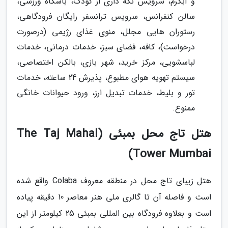
و آبگرم، سرویس نگه داری از کودک، باشگاه ورزشی،
سالن کنفرانس، سرویس ترانسفر رایگان فرودگاهی،
رستوران هایی مجلل، منوی غذای رژیمی (درصورت
درخواست)، کافه، فضای سبز، خدمات درمانی، خدمات
لباسشویی، مرکز خرید، شهر بازی، بالکن اختصاصی،
سیستم تهویه هوای مطبوع، پذیرش 24 ساعته، خدمات
تور و بلیط، خدمات تبدیل ارز، ورود حیوانات خانگی
ممنوع.
هتل تاج محل بمبئی (The Taj Mahal
Tower Mumbai)
هتل زیبای تاج محل در منطقه معروف Colaba واقع شده
است و فاصله آن تا گالری ملی هنر معاصر 10 دقیقه پیاده
است و بعلاوه فرودگاه بین المللی بمبئی 25 کیلومتر از این