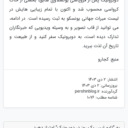
دوبرونیک پس از فروپاشی یوگسلاوی سابق، بخشی از خاک
کرواسی محسوب شد و اکنون با تمام زیبایی هایش در
لیست میراث جهانی یونسکو به ثبت رسیده است. در ادامه،
می توانید از قاب تصویر و به وسیله ویدیویی که خبرنگاران
تدارک دیده است، به دوبرونیک سفر کنید و از طبیعت و
تاریخ آن لذت ببرید.
منبع: کجارو
انتشار:
2 دی 1403
بروزرسانی:
2 دی 1403
گردآورنده:
pershinblog.ir
شناسه مطلب: 1076
به "تایم لپس یک روز در دوبرونیک" امتیاز دهید