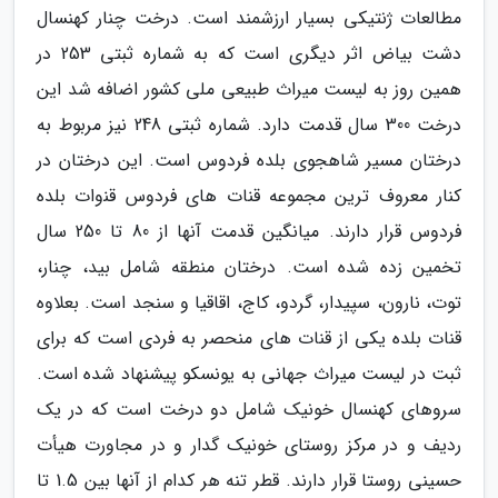
مطالعات ژنتیکی بسیار ارزشمند است. درخت چنار کهنسال
دشت بیاض اثر دیگری است که به شماره ثبتی 253 در
همین روز به لیست میراث طبیعی ملی کشور اضافه شد این
درخت 300 سال قدمت دارد. شماره ثبتی 248 نیز مربوط به
درختان مسیر شاهجوی بلده فردوس است. این درختان در
کنار معروف ترین مجموعه قنات های فردوس ﻗﻨوات بلده
ﻓﺮدوس قرار دارند. میانگین قدمت آنها از 80 تا 250 سال
تخمین زده شده است. درختان منطقه شامل بید، چنار،
توت، نارون، سپیدار، گردو، کاج، اقاقیا و سنجد است. بعلاوه
قنات بلده یکی از قنات های منحصر به فردی است که برای
ثبت در لیست میراث جهانی به یونسکو پیشنهاد شده است.
سروهای کهنسال خونیک شامل دو درخت است که در یک
ردیف و در مرکز روستای خونیک گدار و در مجاورت هیأت
حسینی روستا قرار دارند. قطر تنه هر کدام از آنها بین 1.5 تا