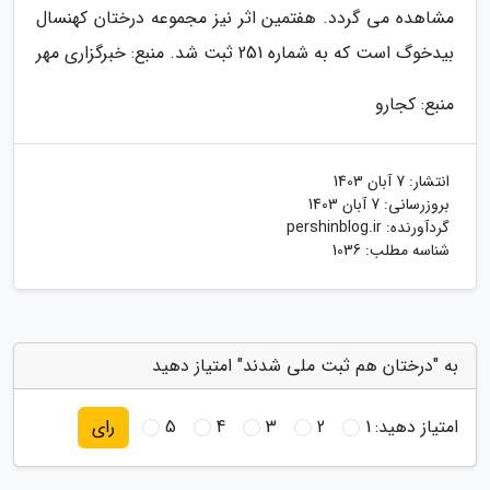
مشاهده می گردد. هفتمین اثر نیز مجموعه درختان کهنسال
بیدخوگ است که به شماره 251 ثبت شد. منبع: خبرگزاری مهر
منبع: کجارو
انتشار:
7 آبان 1403
بروزرسانی:
7 آبان 1403
گردآورنده:
pershinblog.ir
شناسه مطلب: 1036
به "درختان هم ثبت ملی شدند" امتیاز دهید
امتیاز دهید:
1
2
3
4
5
رای