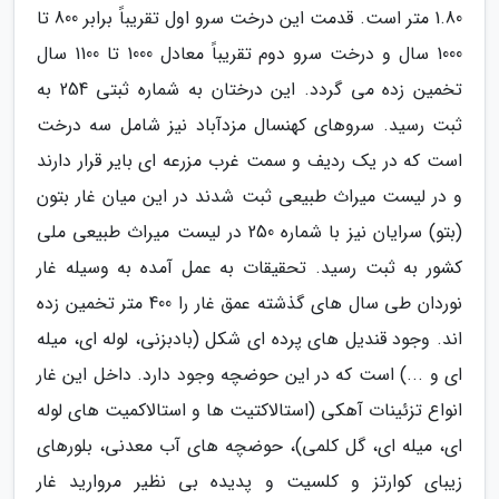
1.80 متر است. قدمت این درخت سرو اول تقریباً برابر 800 تا
1000 سال و درخت سرو دوم تقریباً معادل 1000 تا 1100 سال
تخمین زده می گردد. این درختان به شماره ثبتی 254 به
ثبت رسید. سروهای کهنسال مزدآباد نیز شامل سه درخت
است که در یک ردیف و سمت غرب مزرعه ای بایر قرار دارند
و در لیست میراث طبیعی ثبت شدند در این میان غار بتون
(بتو) سرایان نیز با شماره 250 در لیست میراث طبیعی ملی
کشور به ثبت رسید. تحقیقات به عمل آمده به وسیله غار
نوردان طی سال های گذشته عمق غار را 400 متر تخمین زده
اند. وجود قندیل های پرده ای شکل (بادبزنی، لوله ای، میله
ای و ...) است که در این حوضچه وجود دارد. داخل این غار
انواع تزئینات آهکی (استالاکتیت ها و استالاکمیت های لوله
ای، میله ای، گل کلمی)، حوضچه های آب معدنی، بلورهای
زیبای کوارتز و کلسیت و پدیده بی نظیر مروارید غار