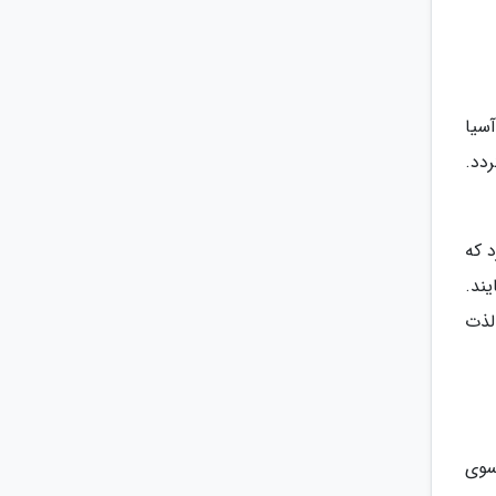
ر آسیا
دد.
 که
ند.
لذت
سوی