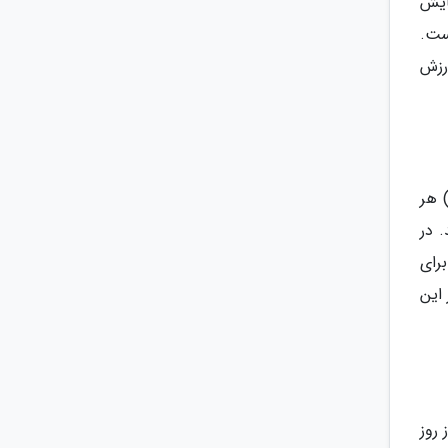
هایش
ست.
عا ارزش
لوغ و رنگارنگ هوشی مین برای عید سال نو مراسم های ویژه ای دارد. سال نوی آبا (Abbas Happy New Year) هر
رید. در
رای
رزرو هتل در این
روز