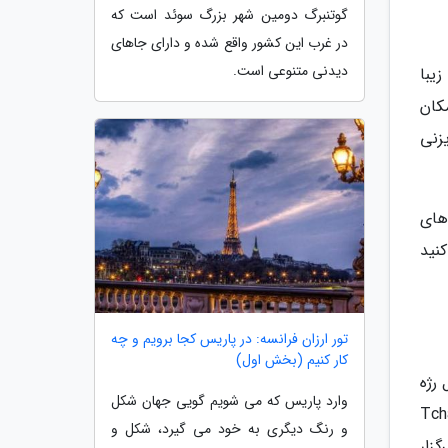
گوتنبرگ دومین شهر بزرگ سوئد است که
در غرب این کشور واقع شده و دارای جاهای
دیدنی متنوعی است.
یبا
(Roppongi) و کارتا شیودوم (Caretta Shiodome) از مکان
یزنی
وعی از مدل های
ریداری کنید
تور ارزان فرانسه: در پاریس کجا برویم و چه
کار کنیم (بخش اول)
بپیوندید که شامل رژه
وارد پاریس که می شویم گویی جهان شکل
 فرهنگی هستید، بلیت Tchaikovskys
و رنگ دیگری به خود می گیرد، شکل و
کنید که از سال 1986 در سئول برگزار