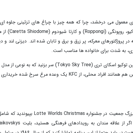
 معمول می درخشد، چرا که همه چیز با چراغ های تزئینی جلوه ای ز
پیدا نموده اند. باغ های استارلایت در میدتاون توکیو، روپونگی 
ر پروژکتورهای معرکه، پر زرق و برق و تابان شده اند. دیزنی لند و د
ی، به شدت برای خانواده ها مناسب است.
برای خرید لحظات آخری حتما به بازار شبانه در پایین توکیو اسکای تری (Tokyo Sky Tree) سر بزنید که به ن
اروپایی الهام گرفته شده است. برای جشن کریسمس هم همانند افراد محلی، از KFC یک وعده مرغ سرخ شده خ
کریسمس های سئول را از دست ندهید و به خیل بزرگ جمعیت در جشنواره Lotte Worlds Christmas 
تعداد زیادی از بازیگران، هنروران و... می گردد. اگر از علاقه مندان به رویدادهای
Nutcracker Ballet را تهیه کنید، زیرا تا در سئول هستید، باید حتما از این برنامه تماشا 