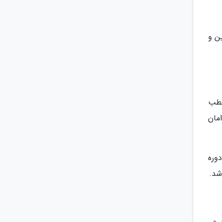
ین و
قطب
دامان
دوره
شد.