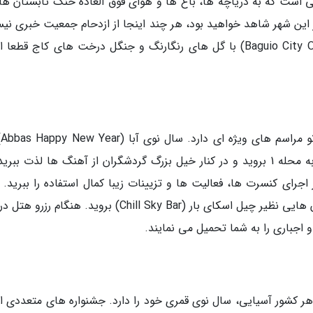
تراحتگاه کوهستانی است که به دریاچه ها، باغ ها و هوای فوق العاده خنک تابستان 
این شهر شاهد خواهید بود، هر چند اینجا از ازدحام جمعیت خبری نی
منظره ها چشم نواز شهر ارکیده باگیو (Baguio City Orchidarium) با گل های رنگارنگ و جنگل درخت های کاج قط
شهر ش
سال برگزار می گردد. اگر به موسیقی علاقه دارید، به محله 1 بروید و در کنار خیل بزرگ گردشگران از آهنگ ها لذت بب
جرای کنسرت ها، فعالیت ها و تزیینات زیبا کمال استفاده را ببرید. ب
تماشای آتش بازی بهتر است به پشت بام ساختمان هایی نظیر چیل اسکای بار (Chill Sky Bar) بروید. هنگام 
اجباری را به شما تحمیل می نمایند.
کشور آسیایی، سال نوی قمری خود را دارد. جشنواره های متعددی از 