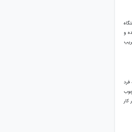
گاه
ه و
ریب
 فرد
که از چوب
کار