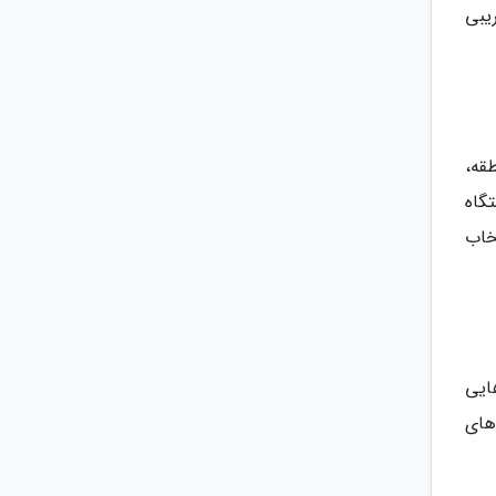
یبی
طقه،
گاه
تخاب
ایی
 از گونه های