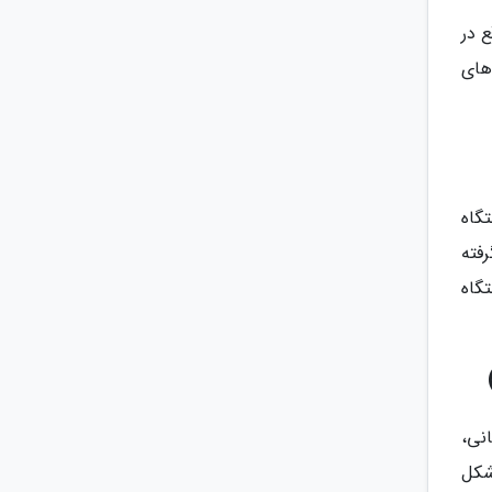
 در
های
تگاه
فته
 اقامتگاه
نی،
شکل