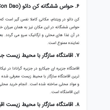
6. حواس ششگانه کن دائو (Six Senses Con Dao)، ویتنام
کن دائو در ویتنام، مکانی کاملا نفس گیر است ک
حواس ششگانه در این مکان نیز به همان میزان خی
در آن غذا های محلی و ارگانیک سرو می گردد. بعل
نماینده ممنوع است.
7. اقامتگاه سازگار با محیط زیست جزیره ای جیکارو (Jicaro)، نیکاراگوئه
اقامتگاه جزیره ای جیکارو در جزیره گرانادا در نی
و مواد محلی ساخته شده است. انجام خرید محلی، ب
این اقامتگاه است.
8. اقامتگاه سازگار با محیط زیست اقیانوسی، استرالیا