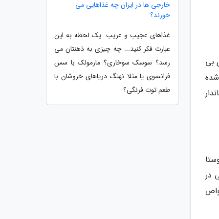
خارجی ها در ایران چه غذاهایی می
خورند؟
غذاهای عجیب و غریب. یک لحظه به این
عبارت فکر کنید... چه چیزی به ذهنتان می
 بی
رسد؟ سوسک سوخاری؟ مارمولک با سس
فرانسوی یا مثلا نهنگ دریاهای خروشان با
 بنا شده
طعم توت فرنگی؟
ونه گیاهی و بیش از 35 نوع پستاندار
روستا
 در
واص