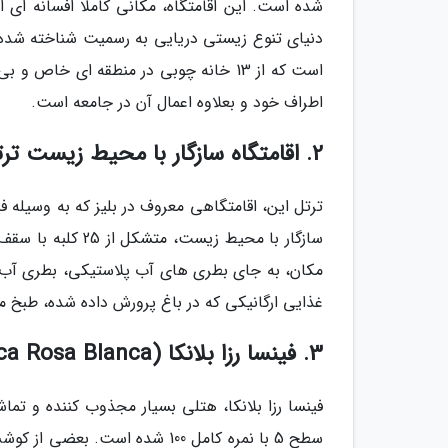
دنیای تنوع زیستی دریایی به رسمیت شناخته شده 
است که از 13 خانه چوبی در منطقه ای 
اطراف خود و بعلاوه اعمال آن در جامعه است.
2. اقامتگاه سازگار با محیط زیست ترتل این (Turtle Inn)، بلیز (Belize)
ترتل این، اقامتگاهی معروف در بلیز که به وسیله ف
سازگار با محیط ز
مکان، به جای بطری های آب پلاستیکی، بطری آب از
غذایی ارگانیکی که در باغ پرورش داده شده، طبخ 
3. فینسا رزا بلانکا (Finca Rosa Blanca)، کاستاریکا
فینسا رزا بلانکا، هتلی بسیار مجذوب کننده و تما
سطح 5 با نمره کامل 100 شده اس