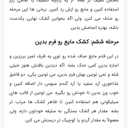
بافتش لطیف تر بشه. از یه پارچه تنظیف یا صافی ریز
استفاده کنین و مایع رو ازش رد کنین. برخی ها این مرحله
رو حذف می کنن، ولی اگه بخواین کشک نهایی یکدست
باشه، بهتره انجامش بدین.
مرحله ششم: کشک مایع رو فرم بدین
در این قدم مایع صاف شده رو توی یه ظرف تمیز بریزین و
اجازه بدین کمی خنک بشه. اگه دیدین بافتش هنوز خیلی
شله و نمی تونین بهش فرم بدین، می تونین یکی، دو قاشق
غذاخوری آرد سفید یا آرد گندم سبوس دار اضافه کنین و
خوب ورز بدین تا خودش رو بگیره. می تونین از قالب های
سیلیکونی هم استفاده کنین تا ظاهر کشک ها مرتب تر
بشه. مقدار هر کشک بستگی به سلیقه خودتون داره، ولی
معمولاً به مقدار گردو یا کوچیک تر درستش می کنن.